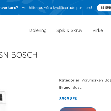
ntverkare?
Här hittar du våra kvalificerade partners!
SE ER
Isolering
Spik & Skruv
Virke
SN BOSCH
Kategorier:
Varumärken
,
Bo
Brand:
Bosch
8999 SEK