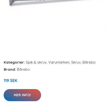
Kategorier:
Spik & skruv
,
Varumärken
,
Skruv
,
Bårebo
Brand:
Bårebo
119 SEK
MER INFO!