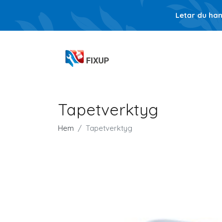
Letar du ha
Tapetverktyg
Hem
Tapetverktyg