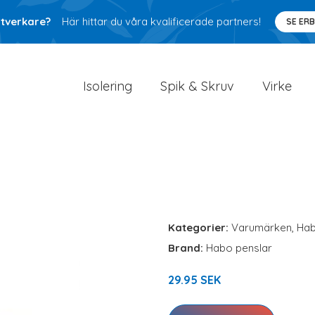
ntverkare?
Här hittar du våra kvalificerade partners!
SE ER
Isolering
Spik & Skruv
Virke
Kategorier:
Varumärken
,
Ha
Brand:
Habo penslar
29.95 SEK