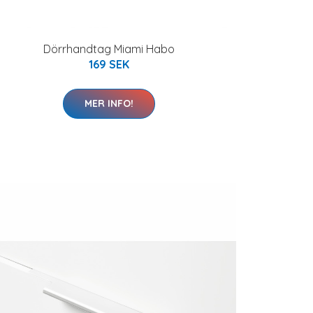
Dörrhandtag Miami Habo
169 SEK
MER INFO!