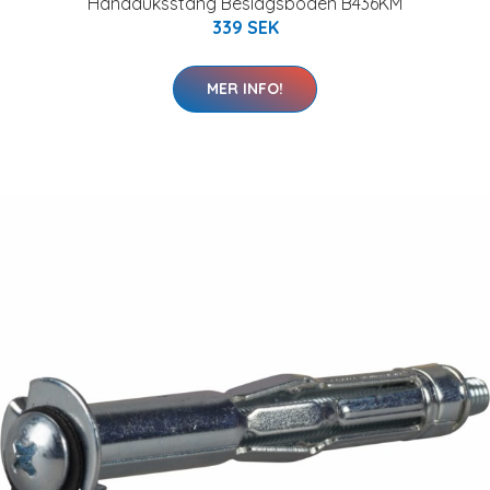
Handduksstång Beslagsboden B436KM
339 SEK
MER INFO!