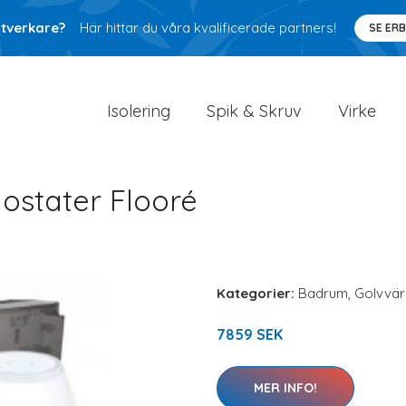
ntverkare?
Här hittar du våra kvalificerade partners!
SE ER
Isolering
Spik & Skruv
Virke
ostater Flooré
Kategorier:
Badrum
,
Golvvä
7859 SEK
MER INFO!