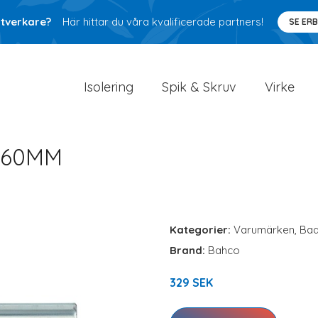
ntverkare?
Här hittar du våra kvalificerade partners!
SE ER
Isolering
Spik & Skruv
Virke
160MM
Kategorier:
Varumärken
,
Ba
Brand:
Bahco
329 SEK