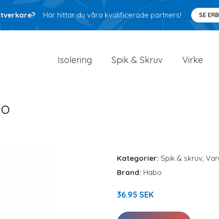
ntverkare?
Här hittar du våra kvalificerade partners!
SE ER
Isolering
Spik & Skruv
Virke
bo
Kategorier:
Spik & skruv
,
Var
Brand:
Habo
36.95 SEK