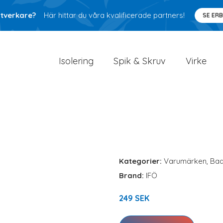
ntverkare?
Här hittar du våra kvalificerade partners!
SE ER
Isolering
Spik & Skruv
Virke
Kategorier:
Varumärken
,
Ba
Brand:
IFÖ
249 SEK