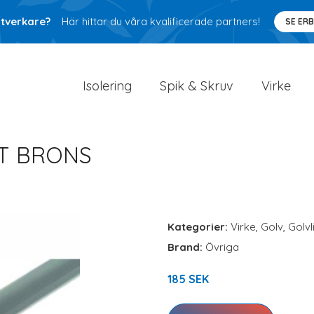
ntverkare?
Här hittar du våra kvalificerade partners!
SE ER
Isolering
Spik & Skruv
Virke
ÄT BRONS
Kategorier:
Virke
,
Golv
,
Golvl
Brand:
Övriga
185 SEK