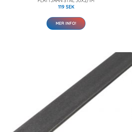
PLATTJÄRN STÅL 30X2/1M
119 SEK
MER INFO!