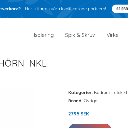
ntverkare?
Här hittar du våra kvalificerade partners!
SE ER
Isolering
Spik & Skruv
Virke
HÖRN INKL
Kategorier:
Badrum
,
Tätskikt
Brand:
Övriga
2795 SEK