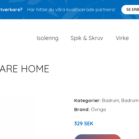
ntverkare?
Här hittar du våra kvalificerade partners!
SE ER
Isolering
Spik & Skruv
Virke
LARE HOME
Kategorier:
Badrum
,
Badrums
Brand:
Övriga
329 SEK