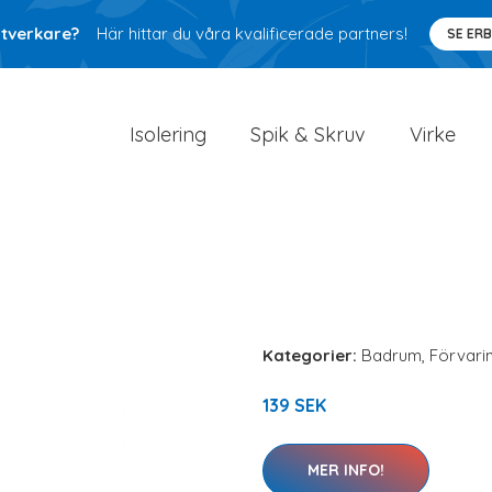
ntverkare?
Här hittar du våra kvalificerade partners!
SE ER
Isolering
Spik & Skruv
Virke
Kategorier:
Badrum
,
Förvari
139 SEK
MER INFO!