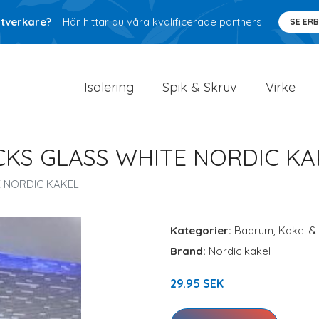
ntverkare?
Här hittar du våra kvalificerade partners!
SE ER
Isolering
Spik & Skruv
Virke
CKS GLASS WHITE NORDIC KA
E NORDIC KAKEL
Kategorier:
Badrum
,
Kakel & 
Brand:
Nordic kakel
29.95 SEK