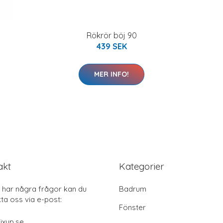
Rökrör böj 90
439 SEK
MER INFO!
akt
Kategorier
har några frågor kan du
Badrum
ta oss via e-post:
Fönster
ixup.se