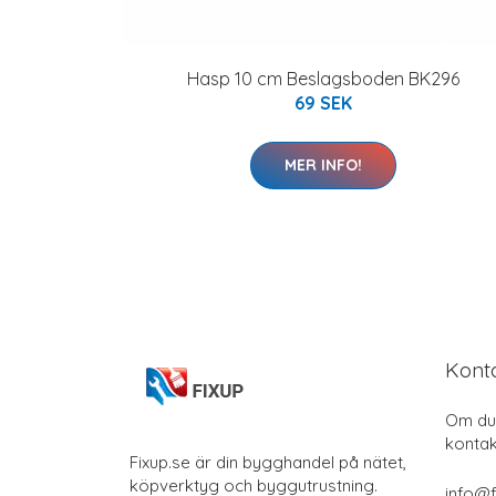
Hasp 10 cm Beslagsboden BK296
69 SEK
MER INFO!
Kont
Om du 
kontak
Fixup.se är din bygghandel på nätet,
köpverktyg och byggutrustning.
info@f