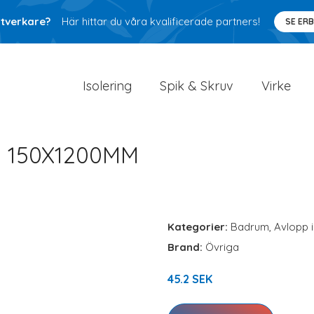
ntverkare?
Här hittar du våra kvalificerade partners!
SE ER
Isolering
Spik & Skruv
Virke
 150X1200MM
Kategorier:
Badrum
,
Avlopp 
Brand:
Övriga
45.2 SEK