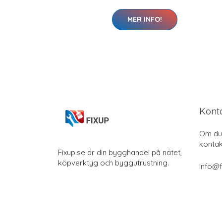
MER INFO!
Kont
Om du 
kontak
Fixup.se är din bygghandel på nätet,
köpverktyg och byggutrustning.
info@f