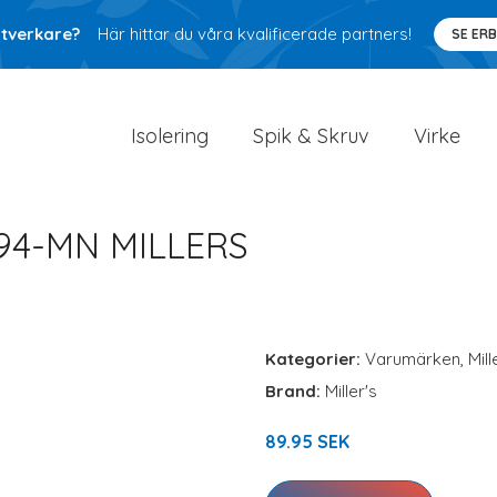
ntverkare?
Här hittar du våra kvalificerade partners!
SE ER
Isolering
Spik & Skruv
Virke
94-MN MILLERS
Kategorier:
Varumärken
,
Mill
Brand:
Miller's
89.95 SEK