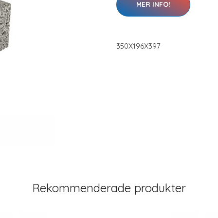
MER INFO!
350X196X397
Rekommenderade produkter