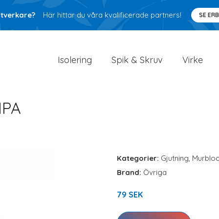
ntverkare?
Här hittar du våra kvalificerade partners!
SE ER
Isolering
Spik & Skruv
Virke
MPA
Kategorier:
Gjutning
,
Murblo
Brand:
Övriga
79 SEK