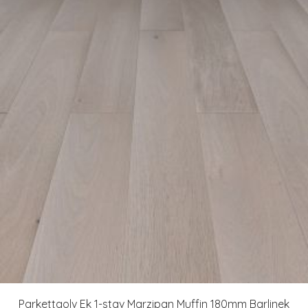
Parkettgolv Ek 1-stav Marzipan Muffin 180mm Barlinek