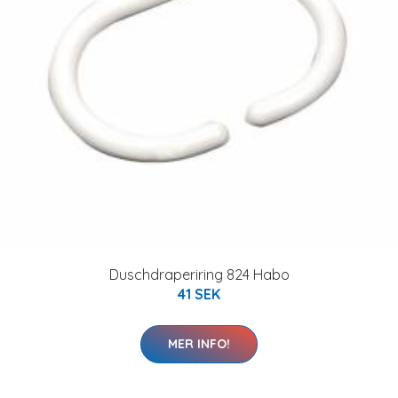
Duschdraperiring 824 Habo
41 SEK
MER INFO!