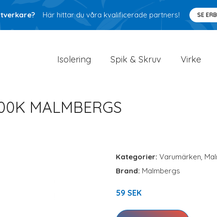
ntverkare?
Här hittar du våra kvalificerade partners!
SE ER
Isolering
Spik & Skruv
Virke
700K MALMBERGS
Kategorier:
Varumärken
,
Ma
Brand:
Malmbergs
59 SEK