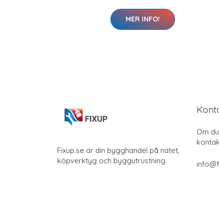
MER INFO!
Kont
Om du 
kontak
Fixup.se är din bygghandel på nätet,
köpverktyg och byggutrustning.
info@f