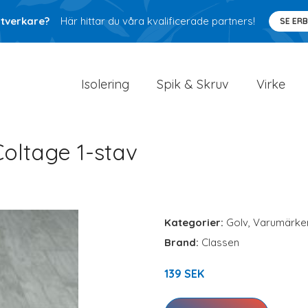
ntverkare?
Här hittar du våra kvalificerade partners!
SE ER
Isolering
Spik & Skruv
Virke
oltage 1-stav
Kategorier:
Golv
,
Varumärke
Brand:
Classen
139 SEK