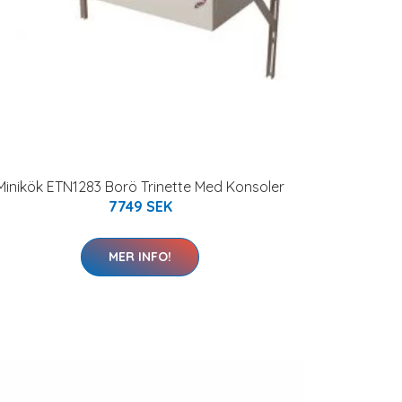
Minikök ETN1283 Borö Trinette Med Konsoler
7749 SEK
MER INFO!