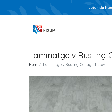
Letar du ha
Laminatgolv Rusting C
Hem
Laminatgolv Rusting Coltage 1-stav