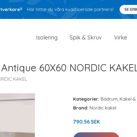
ntverkare?
Här hittar du våra kvalificerade partners!
SE ER
Isolering
Spik & Skruv
Virke
e Antique 60X60 NORDIC KAKE
NORDIC KAKEL
Kategorier:
Badrum
,
Kakel & 
Brand:
Nordic kakel
790.56 SEK