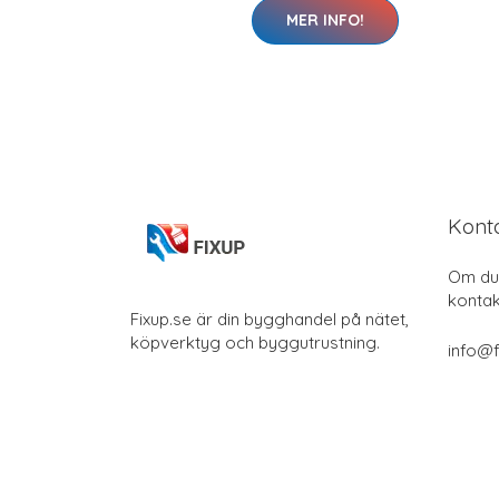
MER INFO!
Kont
Om du 
kontak
Fixup.se är din bygghandel på nätet,
köpverktyg och byggutrustning.
info@f