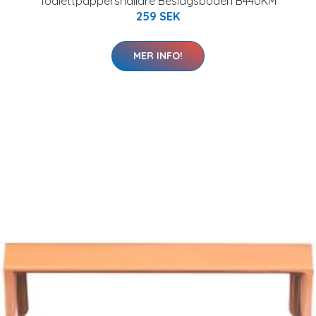
Toalettpappershållare Beslagsboden B440KM
259 SEK
MER INFO!