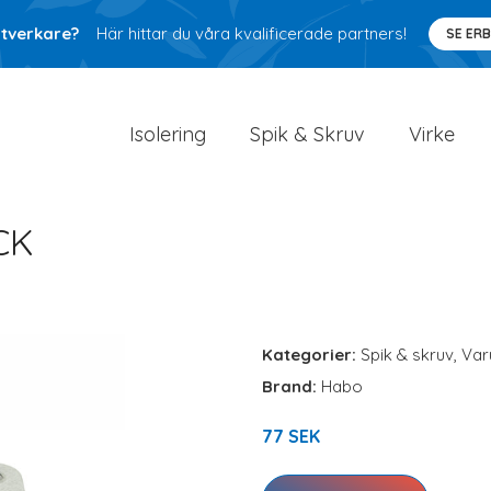
ntverkare?
Här hittar du våra kvalificerade partners!
SE ER
Isolering
Spik & Skruv
Virke
CK
Kategorier:
Spik & skruv
,
Var
Brand:
Habo
77 SEK