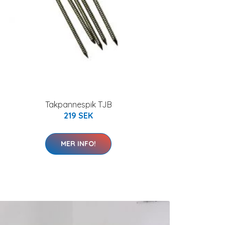
Takpannespik TJB
219 SEK
MER INFO!