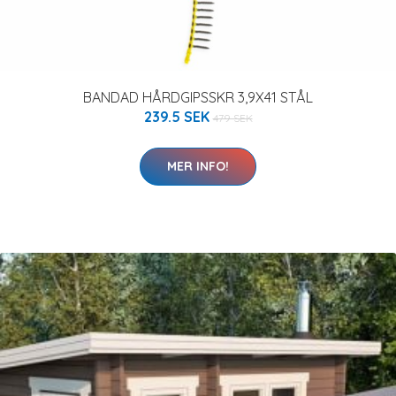
BANDAD HÅRDGIPSSKR 3,9X41 STÅL
239.5 SEK
479 SEK
MER INFO!