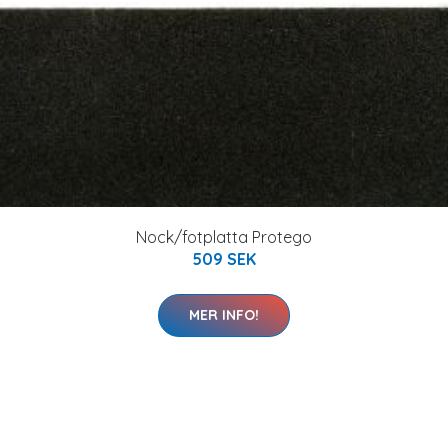
Nock/fotplatta Protego
509 SEK
MER INFO!