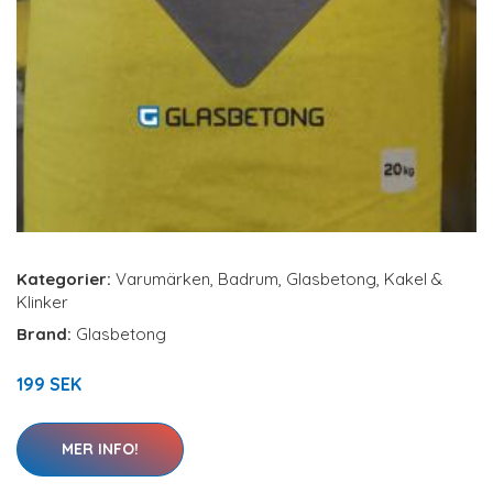
Kategorier:
Varumärken
,
Badrum
,
Glasbetong
,
Kakel &
Klinker
Brand:
Glasbetong
199 SEK
MER INFO!