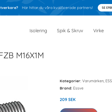
ntverkare?
Här hittar du våra kvalificerade partners!
SE ER
Isolering
Spik & Skruv
Virke
FZB M16X1M
Kategorier:
Varumärken
,
ES
Brand:
Essve
209 SEK