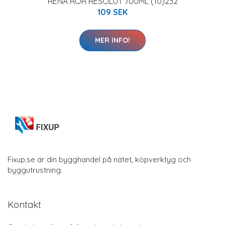
RENA RÖR RESOLUT 700ML (10)232
109 SEK
MER INFO!
Fixup.se är din bygghandel på nätet, köpverktyg och
byggutrustning.
Kontakt