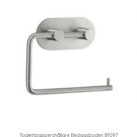
Toalettpappershållare Beslagsboden B1097