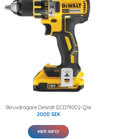
Skruvdragare DeWalt DCD790D2-QW
2000 SEK
MER INFO!