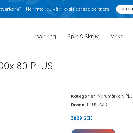
ntverkare?
Här hittar du våra kvalificerade partners!
SE ER
Isolering
Spik & Skruv
Virke
300x 80 PLUS
Kategorier:
Varumärken
,
PL
Brand:
PLUS A/S
3829 SEK