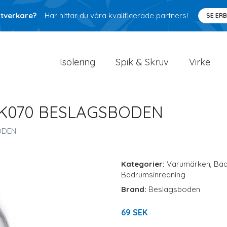
ntverkare?
Här hittar du våra kvalificerade partners!
SE ER
Isolering
Spik & Skruv
Virke
K070 BESLAGSBODEN
ODEN
Kategorier:
Varumärken
,
Ba
Badrumsinredning
Brand:
Beslagsboden
69 SEK