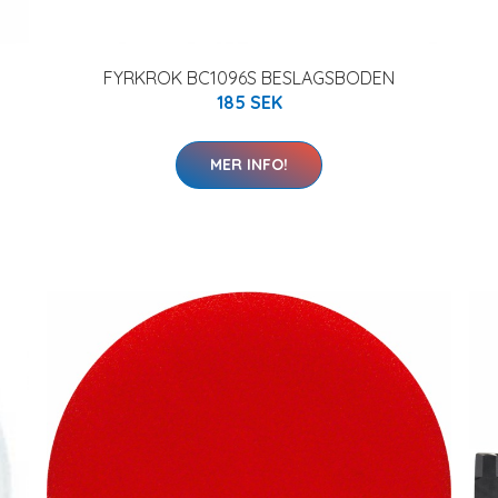
FYRKROK BC1096S BESLAGSBODEN
185 SEK
MER INFO!