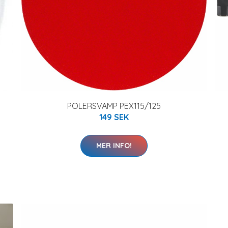
POLERSVAMP PEX115/125
149 SEK
MER INFO!