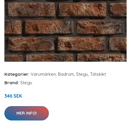
Kategorier:
Varumärken
,
Badrum
,
Stegu
,
Tätskikt
Brand:
Stegu
346 SEK
MER INFO!