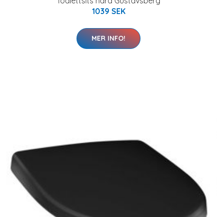
Toalettsits hård Gustavsberg
1039 SEK
MER INFO!