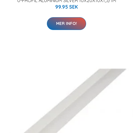
U-PROFIL ALUMINIUM SILVER 10X20X10X1,5/1M
99.95 SEK
MER INFO!