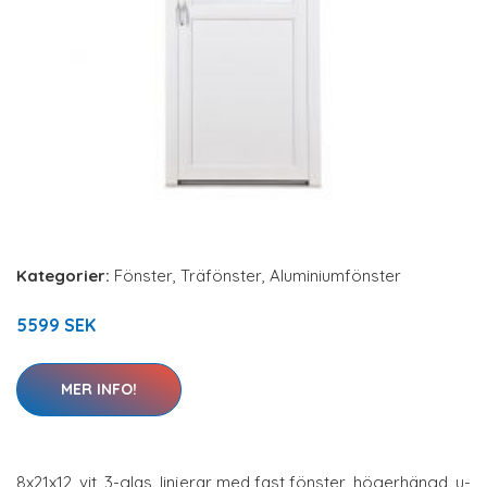
Kategorier:
Fönster
,
Träfönster
,
Aluminiumfönster
5599 SEK
MER INFO!
8x21x12, vit, 3-glas, linjerar med fast fönster, högerhängd, u-