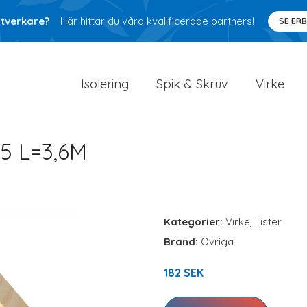
ntverkare?
Här hittar du våra kvalificerade partners!
SE ER
Isolering
Spik & Skruv
Virke
5 L=3,6M
Kategorier:
Virke
,
Lister
Brand:
Övriga
182 SEK